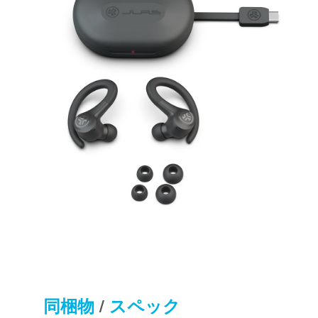
同梱物
/
スペック