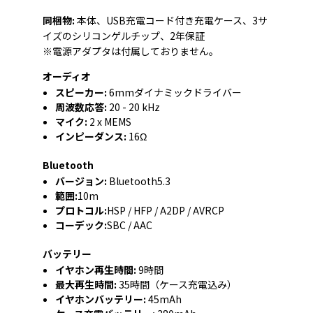
同梱物:
本体、USB充電コード付き充電ケース、3サ
イズのシリコンゲルチップ、2年保証
※電源アダプタは付属しておりません。
オーディオ
スピーカー:
6mmダイナミックドライバー
周波数応答:
20 - 20 kHz
マイク:
2 x MEMS
インピーダンス:
16Ω
Bluetooth
バージョン:
Bluetooth5.3
範囲:
10m
プロトコル:
HSP / HFP / A2DP / AVRCP
コーデック:
SBC / AAC
バッテリー
イヤホン再生時間:
9時間
最大再生時間:
35時間（ケース充電込み）
イヤホンバッテリー:
45mAh